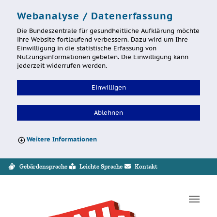
Webanalyse / Datenerfassung
Die Bundeszentrale für gesundheitliche Aufklärung möchte
ihre Website fortlaufend verbessern. Dazu wird um Ihre
Einwilligung in die statistische Erfassung von
Nutzungsinformationen gebeten. Die Einwilligung kann
jederzeit widerrufen werden.
Einwilligen
Ablehnen
Weitere Informationen
Sprung zur Servicenavigation
Sprung zur Hauptnavigation
Sprung zum Inhalt
Sprung zum Footer
Gebärdensprache
Leichte Sprache
Kontakt