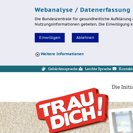
Webanalyse / Datenerfassung
Die Bundeszentrale für gesundheitliche Aufklärung 
Nutzungsinformationen gebeten. Die Einwilligung k
Einwilligen
Ablehnen
Weitere Informationen
Sprung zur Servicenavigation
Sprung zur Hauptnavigation
Sprung zum Inhalt
Sprung zum Footer
Gebärdensprache
Leichte Sprache
Kontakt
Die Initi