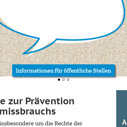
S
M
P
"
Informationen für pädagogische Fachkräfte
e zur Prävention
smissbrauchs
A
s insbesondere um die Rechte der