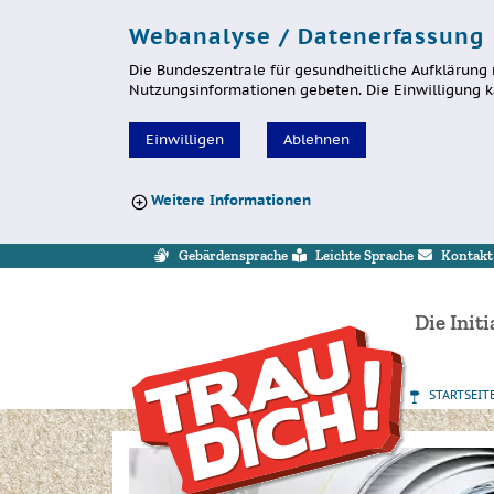
Webanalyse / Datenerfassung
Die Bundeszentrale für gesundheitliche Aufklärung 
Nutzungsinformationen gebeten. Die Einwilligung k
Einwilligen
Ablehnen
Weitere Informationen
Sprung zur Servicenavigation
Sprung zur Hauptnavigation
Sprung zum Inhalt
Sprung zum Footer
Gebärdensprache
Leichte Sprache
Kontakt
Die Initi
STARTSEIT