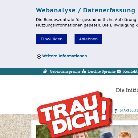
Webanalyse / Datenerfassung
Die Bundeszentrale für gesundheitliche Aufklärung 
Nutzungsinformationen gebeten. Die Einwilligung k
Einwilligen
Ablehnen
Weitere Informationen
Sprung zur Servicenavigation
Sprung zur Hauptnavigation
Sprung zum Inhalt
Sprung zum Footer
Gebärdensprache
Leichte Sprache
Kontakt
Die Initi
STARTSEIT