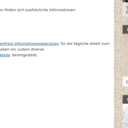
T
n finden sich ausführliche Informationen
I
T
tenfreie Informationsmaterialien
für die tägliche Arbeit zum
haben wir zudem diverse
gebote
bereitgestellt.
D
D
I
d