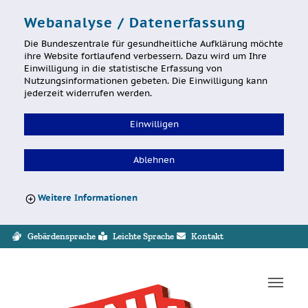
Webanalyse / Datenerfassung
Die Bundeszentrale für gesundheitliche Aufklärung möchte
ihre Website fortlaufend verbessern. Dazu wird um Ihre
Einwilligung in die statistische Erfassung von
Nutzungsinformationen gebeten. Die Einwilligung kann
jederzeit widerrufen werden.
Einwilligen
Ablehnen
Weitere Informationen
Sprung zur Servicenavigation
Sprung zur Hauptnavigation
Sprung zum Inhalt
Sprung zum Footer
Gebärdensprache
Leichte Sprache
Kontakt