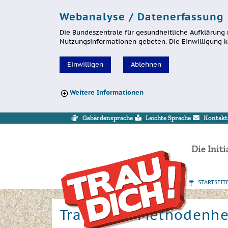
Webanalyse / Datenerfassung
Die Bundeszentrale für gesundheitliche Aufklärung 
Nutzungsinformationen gebeten. Die Einwilligung k
Einwilligen
Ablehnen
Weitere Informationen
Sprung zur Servicenavigation
Sprung zur Hauptnavigation
Sprung zum Inhalt
Sprung zum Footer
Gebärdensprache
Leichte Sprache
Kontakt
Die Initi
STARTSEIT
Trau dich! Methodenhef