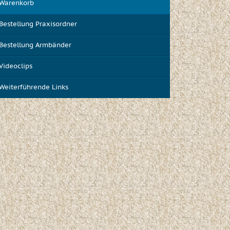
Warenkorb
Bestellung Praxisordner
Bestellung Armbänder
Videoclips
Weiterführende Links