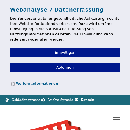
Webanalyse / Datenerfassung
Die Bundeszentrale für gesundheitliche Aufklärung möchte
ihre Website fortlaufend verbessern. Dazu wird um Ihre
Einwilligung in die statistische Erfassung von
Nutzungsinformationen gebeten. Die Einwilligung kann
jederzeit widerrufen werden.
Einwilligen
Ablehnen
Weitere Informationen
Sprung zur Servicenavigation
Sprung zur Hauptnavigation
Sprung zum Inhalt
Sprung zum Footer
Gebärdensprache
Leichte Sprache
Kontakt