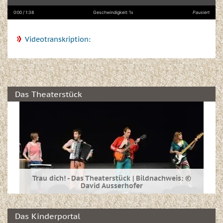
einschalte
0:00
/ 1:38
Geschwindigkeit: 1x
Pausiert
Videotranskription:
Das Theaterstück
Trau dich! - Das Theaterstück | Bildnachweis: ©
David Ausserhofer
Informieren Sie sich hier über das interaktive
Theaterstück "Trau dich!" und erfahren Sie mehr
Das Kinderportal
über die Hintergründe, Ideen, Umsetzung und