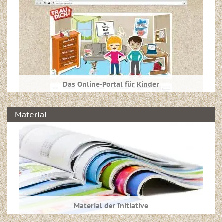
Termine.
Das Online-Portal für Kinder
Das Onlineportal trau-dich.de richtet sich an acht-
bis zwölfjährige Mädchen und Jungen.
Material
Informieren Sie sich hier, welche Möglichkeiten
die Kinder auf den Seiten des Kinderportals haben
und wie dieses aufgebaut ist.
Material der Initiative
Hier finden Sie alle Medien, die Ihnen im Rahmen