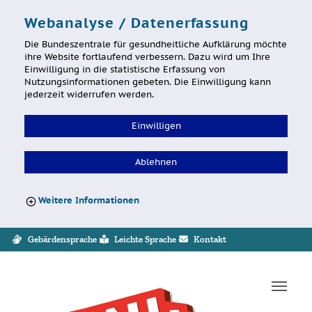
Webanalyse / Datenerfassung
Die Bundeszentrale für gesundheitliche Aufklärung möchte
ihre Website fortlaufend verbessern. Dazu wird um Ihre
Einwilligung in die statistische Erfassung von
Nutzungsinformationen gebeten. Die Einwilligung kann
jederzeit widerrufen werden.
Einwilligen
Ablehnen
Weitere Informationen
Sprung zur Servicenavigation
Sprung zur Hauptnavigation
Sprung zum Inhalt
Sprung zum Footer
Gebärdensprache
Leichte Sprache
Kontakt