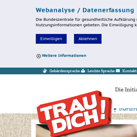
Webanalyse / Datenerfassung
Die Bundeszentrale für gesundheitliche Aufklärung 
Nutzungsinformationen gebeten. Die Einwilligung k
Einwilligen
Ablehnen
Weitere Informationen
Sprung zur Servicenavigation
Sprung zur Hauptnavigation
Sprung zum Inhalt
Sprung zum Footer
Gebärdensprache
Leichte Sprache
Kontakt
Die Initi
STARTSEIT