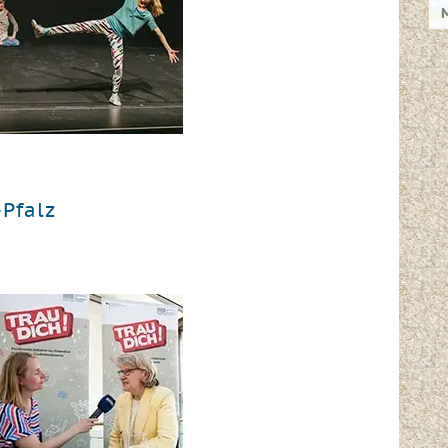
M
H
Pfalz