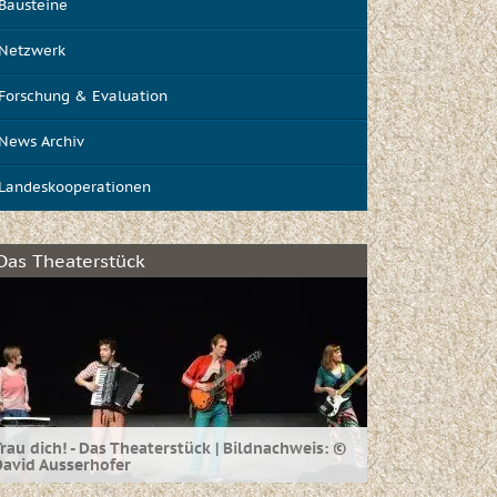
Bausteine
Netzwerk
Forschung & Evaluation
News Archiv
Landeskooperationen
Das Theaterstück
rau dich! - Das Theaterstück | Bildnachweis: ©
David Ausserhofer
nformieren Sie sich hier über das interaktive