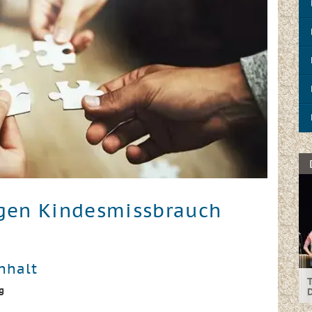
egen Kindesmissbrauch
nhalt
T
g
I